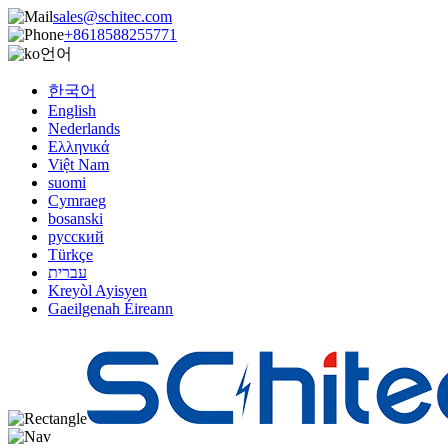
sales@schitec.com
+8618588255771
언어
한국어
English
Nederlands
Ελληνικά
Việt Nam
suomi
Cymraeg
bosanski
русский
Türkçe
עברית
Kreyòl Ayisyen
Gaeilgenah Éireann