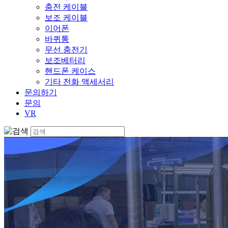
충전 케이블
보조 케이블
이어폰
바퀴통
무선 충전기
보조베터리
핸드폰 케이스
기타 전화 액세서리
문의하기
문의
VR